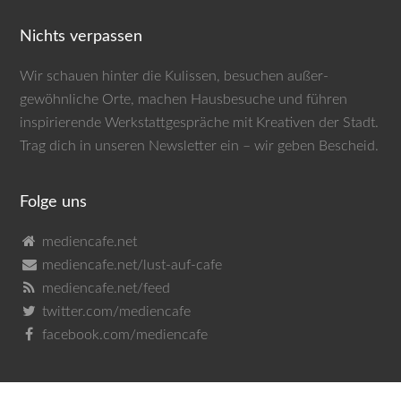
Nichts verpassen
Wir schauen hinter die Kulissen, besuchen außer­
gewöhnliche Orte, machen Haus­besuche und führen
inspirierende Werkstatt­gespräche mit Kreativen der Stadt.
Trag dich in unseren
Newsletter
ein – wir geben Bescheid.
Folge uns
mediencafe.net
mediencafe.net/lust-auf-cafe
mediencafe.net/feed
twitter.com/mediencafe
facebook.com/mediencafe