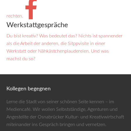
rechten.
Werkstattgespräche
Du bist kreativ? Was bedeutet das? Nichts ist span­nender
als die Arbeit der anderen, die Sitpp­visite in einer
Werkstatt oder Näh­käst­chen­plauder­eien. Und was
machst du so?
Kollegen begegnen
Lerne die Stadt von seiner schönen Seite kennen – im
Mediencafé. Wir wollen Selbst­ständige, Agenturen und
Angestellte der Osnabrücker Kultur- und Kreativwirtschaft
miteinander ins Gespräch bringen und vernetzen.