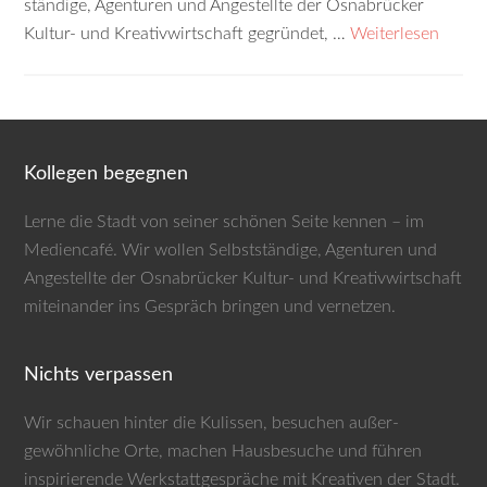
ständige, Agenturen und Angestellte der Osnabrücker
Kultur- und Kreativwirtschaft gegründet, …
Weiterlesen
Kollegen begegnen
Lerne die Stadt von seiner schönen Seite kennen – im
Mediencafé. Wir wollen Selbst­ständige, Agenturen und
Angestellte der Osnabrücker Kultur- und Kreativwirtschaft
miteinander ins Gespräch bringen und vernetzen.
Nichts verpassen
Wir schauen hinter die Kulissen, besuchen außer­
gewöhnliche Orte, machen Haus­besuche und führen
inspirierende Werkstatt­gespräche mit Kreativen der Stadt.